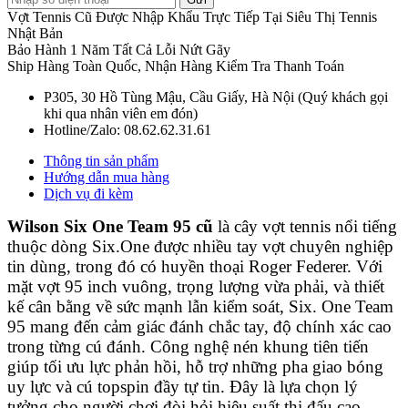
Vợt Tennis Cũ Được Nhập Khẩu Trực Tiếp Tại Siêu Thị Tennis
Nhật Bản
Bảo Hành 1 Năm Tất Cả Lỗi Nứt Gãy
Ship Hàng Toàn Quốc, Nhận Hàng Kiểm Tra Thanh Toán
P305, 30 Hồ Tùng Mậu, Cầu Giấy, Hà Nội (Quý khách gọi
khi qua nhân viên em đón)
Hotline/Zalo: 08.62.62.31.61
Thông tin sản phẩm
Hướng dẫn mua hàng
Dịch vụ đi kèm
Wilson Six One Team 95 cũ
là cây vợt tennis nổi tiếng
thuộc dòng Six.One được nhiều tay vợt chuyên nghiệp
tin dùng, trong đó có huyền thoại Roger Federer. Với
mặt vợt 95 inch vuông, trọng lượng vừa phải, và thiết
kế cân bằng về sức mạnh lẫn kiểm soát, Six. One Team
95 mang đến cảm giác đánh chắc tay, độ chính xác cao
trong từng cú đánh. Công nghệ nén khung tiên tiến
giúp tối ưu lực phản hồi, hỗ trợ những pha giao bóng
uy lực và cú topspin đầy tự tin. Đây là lựa chọn lý
tưởng cho người chơi đòi hỏi hiệu suất thi đấu cao.