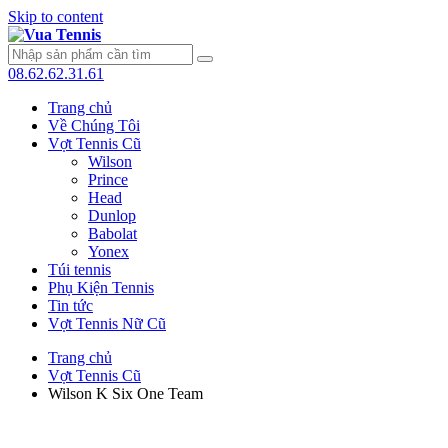
Skip to content
08.62.62.31.61
Trang chủ
Về Chúng Tôi
Vợt Tennis Cũ
Wilson
Prince
Head
Dunlop
Babolat
Yonex
Túi tennis
Phụ Kiện Tennis
Tin tức
Vợt Tennis Nữ Cũ
Trang chủ
Vợt Tennis Cũ
Wilson K Six One Team