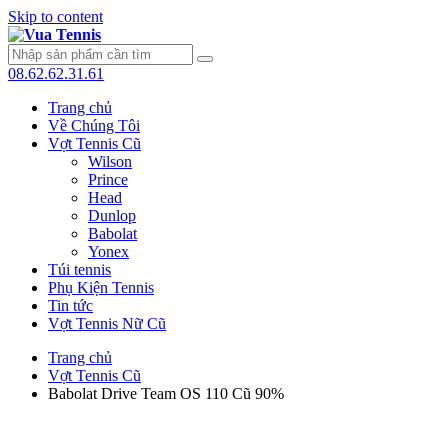
Skip to content
08.62.62.31.61
Trang chủ
Về Chúng Tôi
Vợt Tennis Cũ
Wilson
Prince
Head
Dunlop
Babolat
Yonex
Túi tennis
Phụ Kiện Tennis
Tin tức
Vợt Tennis Nữ Cũ
Trang chủ
Vợt Tennis Cũ
Babolat Drive Team OS 110 Cũ 90%